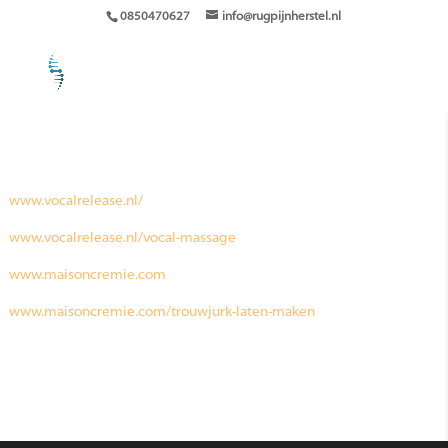
0850470627
info@rugpijnherstel.nl
www.vocalrelease.nl/
www.vocalrelease.nl/vocal-massage
www.maisoncremie.com
www.maisoncremie.com/trouwjurk-laten-maken