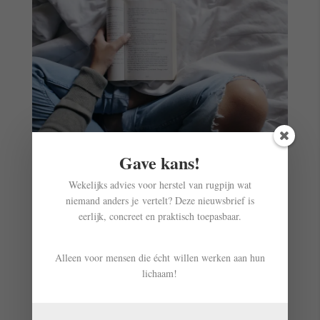
Gave kans!
Wekelijks advies voor herstel van rugpijn wat
niemand anders je vertelt? Deze nieuwsbrief is
eerlijk, concreet en praktisch toepasbaar.
Alleen voor mensen die écht willen werken aan hun
4. Opgekropte emoties
lichaam!
Uit wetenschappelijk onderzoek is gebleken dat