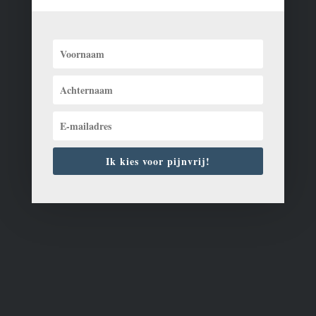
SNEL EN BLIJVEND
RUGPIJN VRIJ.
In 4 weken volledig herstel van jouw
rugklachten.
IK WIL MEER WETEN
AFSPRAAK MAKEN
Ik kies voor pijnvrij!