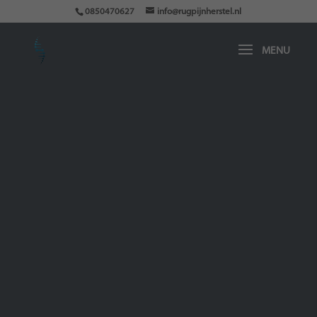
0850470627
info@rugpijnherstel.nl