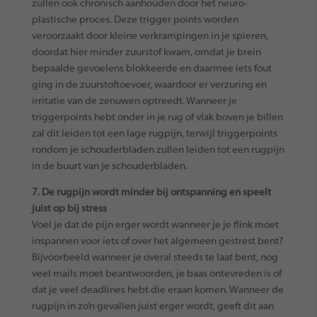
zullen ook chronisch aanhouden door het neuro-
plastische proces. Deze trigger points worden
veroorzaakt door kleine verkrampingen in je spieren,
doordat hier minder zuurstof kwam, omdat je brein
bepaalde gevoelens blokkeerde en daarmee iets fout
ging in de zuurstoftoevoer, waardoor er verzuring en
irritatie van de zenuwen optreedt. Wanneer je
triggerpoints hebt onder in je rug of vlak boven je billen
zal dit leiden tot een lage rugpijn, terwijl triggerpoints
rondom je schouderbladen zullen leiden tot een rugpijn
in de buurt van je schouderbladen.
7. De rugpijn wordt minder bij ontspanning en speelt
juist op bij stress
Voel je dat de pijn erger wordt wanneer je je flink moet
inspannen voor iets of over het algemeen gestrest bent?
Bijvoorbeeld wanneer je overal steeds te laat bent, nog
veel mails moet beantwoorden, je baas ontevreden is of
dat je veel deadlines hebt die eraan komen. Wanneer de
rugpijn in zo’n gevallen juist erger wordt, geeft dit aan