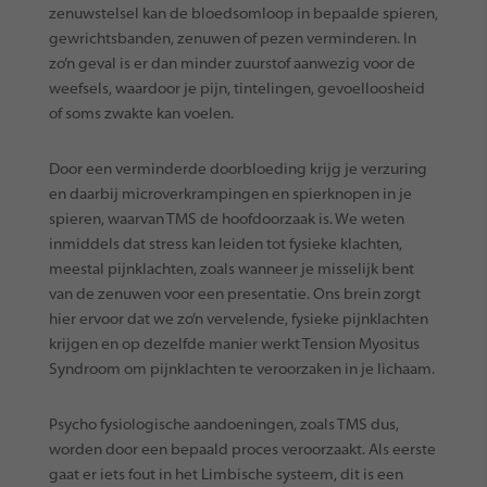
zenuwstelsel kan de bloedsomloop in bepaalde spieren,
gewrichtsbanden, zenuwen of pezen verminderen. In
zo’n geval is er dan minder zuurstof aanwezig voor de
weefsels, waardoor je pijn, tintelingen, gevoelloosheid
of soms zwakte kan voelen.
Door een verminderde doorbloeding krijg je verzuring
en daarbij microverkrampingen en spierknopen in je
spieren, waarvan TMS de hoofdoorzaak is. We weten
inmiddels dat stress kan leiden tot fysieke klachten,
meestal pijnklachten, zoals wanneer je misselijk bent
van de zenuwen voor een presentatie. Ons brein zorgt
hier ervoor dat we zo’n vervelende, fysieke pijnklachten
krijgen en op dezelfde manier werkt Tension Myositus
Syndroom om pijnklachten te veroorzaken in je lichaam.
Psycho fysiologische aandoeningen, zoals TMS dus,
worden door een bepaald proces veroorzaakt. Als eerste
gaat er iets fout in het Limbische systeem, dit is een