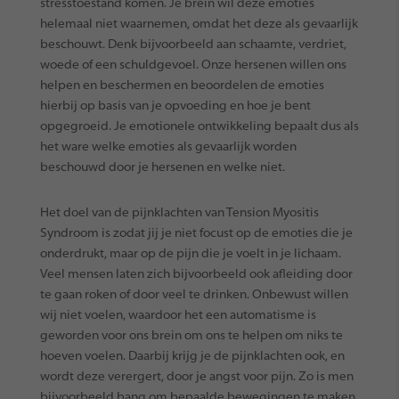
stresstoestand komen. Je brein wil deze emoties
helemaal niet waarnemen, omdat het deze als gevaarlijk
beschouwt. Denk bijvoorbeeld aan schaamte, verdriet,
woede of een schuldgevoel. Onze hersenen willen ons
helpen en beschermen en beoordelen de emoties
hierbij op basis van je opvoeding en hoe je bent
opgegroeid. Je emotionele ontwikkeling bepaalt dus als
het ware welke emoties als gevaarlijk worden
beschouwd door je hersenen en welke niet.
Het doel van de pijnklachten van Tension Myositis
Syndroom is zodat jij je niet focust op de emoties die je
onderdrukt, maar op de pijn die je voelt in je lichaam.
Veel mensen laten zich bijvoorbeeld ook afleiding door
te gaan roken of door veel te drinken. Onbewust willen
wij niet voelen, waardoor het een automatisme is
geworden voor ons brein om ons te helpen om niks te
hoeven voelen. Daarbij krijg je de pijnklachten ook, en
wordt deze verergert, door je angst voor pijn. Zo is men
bijvoorbeeld bang om bepaalde bewegingen te maken,