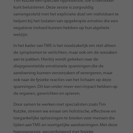
Tim Kutzke een speciale hypnosessie, die u hieronder
kunt beluisteren. Deze sessie is zorgvuldig
samengesteld met het expliciete doel om individuen te
helpen bij het loslaten van opgekropte emoties die een
negatieve invloed kunnen hebben op hun algehele
welzijn.
In het kader van TMS is het noodzakelijk om niet alleen
de symptomen te verlichten, maar ook om de oorzaken
aan te pakken. Hierbij wordt gekeken naar de
diepgewortelde emotionele spanningen die de
aandoening kunnen veroorzaken of verergeren, maar
ook naar de fysieke reacties van het lichaam op deze
spanningen. Dit kan onder meer een impact hebben op
de organen, gewrichten en spieren.
Door samen te werken met specialisten zoals Tim
Kutzke, streven we ernaar om holistische, effectieve en
toegankelijke oplossingen te bieden voor mensen die
lijden aan TMS en soortgelijke aandoeningen. Met deze
hypnosesessie, gecombineerd met fysieke