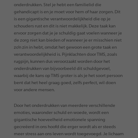
onderdrukken. Stel je hebt een familielid die
gehandicapt is en je moet voor hem of haar zorgen. Dit
is een gigantische verantwoordelijkheid die op je
schouders rust en dit is niet makkelijk. Deze taak kan
ervoor zorgen dat je je schuldig gaat voelen wanneer je
de zorg niet kan bieden of wanneer je er misschien niet
zo’n zin in hebt, omdat het gewoon een grote taak en
verantwoordelijkheid is. Pijnklachten door TMS, zoals
rugpijn, kunnen dus veroorzaakt worden door het
onderdrukken van bijvoorbeeld dit schuldgevoel,
waarbij de kans op TMS groter is als je het soort persoon
bent dat het heel graag goed, zelfs perfect, wil doen
voor andere mensen.
Door het onderdrukken van meerdere verschillende
emoties, waaronder schuld en woede, wordt een
gigantische hoeveelheid emotionele spanning
gecreëerd in ons hoofd die erger wordt als er steeds
meer stress aan ons leven wordt toegevoegd. Je lichaam