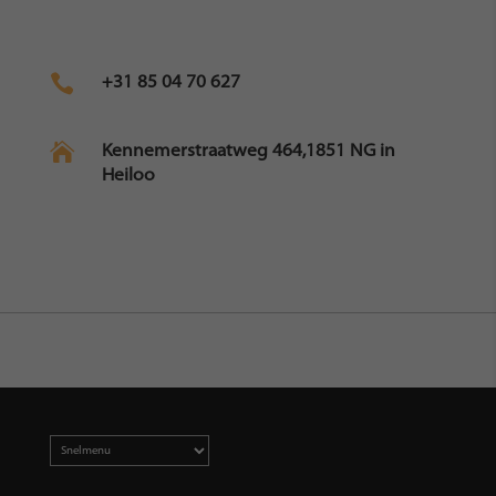

+31 85 04 70 627

Kennemerstraatweg 464,1851 NG in
Heiloo