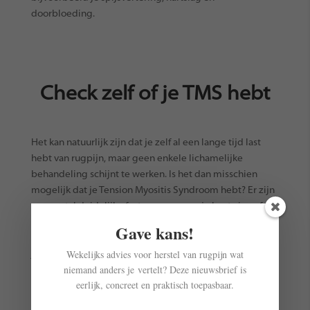
doorbloeding.
Check zelf of je TMS hebt
Het kan natuurlijk zijn dat je zelf al een lange tijd last
hebt van rugpijn, maar geen enkele lichamelijke
behandeling schijnt te werken. Is het dan misschien
mogelijk dat je Tension Myositis Syndroom hebt? Er zijn
een aantal duidelijke factoren waaraan je kunt zien of
herkennen dat je rugpijn door TMS komt. Deze factoren
Gave kans!
hebben onder andere te maken met zowel stress als hoe
Wekelijks advies voor herstel van rugpijn wat
je pijnklachten zich gedragen. Hieronder is een lijst van
niemand anders je vertelt? Deze nieuwsbrief is
verschillende factoren die aanduiden of je last van TMS
eerlijk, concreet en praktisch toepasbaar.
zou kunnen hebben en hoe meer van deze factoren
relevant zijn voor jou, des te hoger de kans dat je